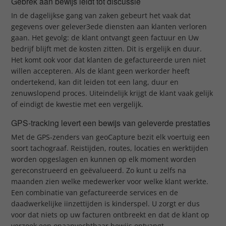
Gebrek aan bewijs leidt tot discussie
In de dagelijkse gang van zaken gebeurt het vaak dat
gegevens over gelever3ede diensten aan klanten verloren
gaan. Het gevolg: de klant ontvangt geen factuur en Uw
bedrijf blijft met de kosten zitten. Dit is ergelijk en duur.
Het komt ook voor dat klanten de gefactureerde uren niet
willen accepteren. Als de klant geen werkorder heeft
ondertekend, kan dit leiden tot een lang, duur en
zenuwslopend proces. Uiteindelijk krijgt de klant vaak gelijk
of eindigt de kwestie met een vergelijk.
GPS-tracking levert een bewijs van geleverde prestaties
Met de GPS-zenders van geoCapture bezit elk voertuig een
soort tachograaf. Reistijden, routes, locaties en werktijden
worden opgeslagen en kunnen op elk moment worden
gereconstrueerd en geëvalueerd. Zo kunt u zelfs na
maanden zien welke medewerker voor welke klant werkte.
Een combinatie van gefactureerde services en de
daadwerkelijke iinzettijden is kinderspel. U zorgt er dus
voor dat niets op uw facturen ontbreekt en dat de klant op
verzoek een onaanvechtbaar bewijs ontvangt.