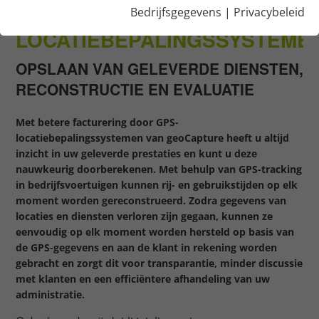
GPS-
Bedrijfsgegevens
|
Privacybeleid
LOCATIEBEPALINGSSYSTEME
OPSLAAN VAN GELEVERDE DIENSTEN,
RECONSTRUCTIE EN EVALUATIE
Met betere facturering door GPS-
locatiebepalingssystemen van geoCapture heeft u altijd
inzicht in uw geleverde prestaties en kunt u deze
nauwkeurig doorberekenen. Met behulp van GPS-tracking
in bedrijfsvoertuigen kunnen rij- en gebruikstijden op elk
moment worden gereconstrueerd. Zodra gegevens van
locaties en diensten verloren zijn gegaan, kunnen ze
eenvoudig op elk moment worden hersteld op basis van
de GPS-gegevens en aan de klant in rekening worden
gebracht en zorgt dit voor transparantie, minder discussie
met klanten en een efficiëntere afhandeling van uw
administratie.