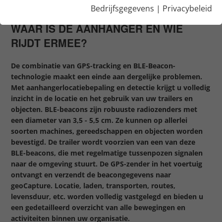
EN DETECTIE
Bedrijfsgegevens
|
Privacybeleid
WAAR IS DE AANHANGER EN WIE
RIJDT ERMEE?
De combinatie van GPS-tracking en BLE-Beacon-
technologie maakt een einde aan dergelijke problemen.
Met aanhangerlocatiebepaling en detectie krijgt u volledig
inzicht in de locatie en het gebruik van uw trailers en
objecten. BLE-beacons zijn robuuste radiozenders met
een diameter van 3,5 - 5,5 cm. Ze kunnen op allerlei
soorten machines, gereedschappen en objecten worden
bevestigd. De trailer wordt voorzien van een van deze
BLE-beacons, die met regelmatige tussenpozen signalen
naar de omgeving stuurt. De GPS-zender in het voertuig
ontvangt en verzendt de beacongegevens naar
geoCapture. Locatie, laden, transporten, routes,
levensduur, etc. worden volledig vastgelegd en bieden u
een gedetailleerd overzicht van alle bewegingen en
activiteiten binnen uw organisatie.