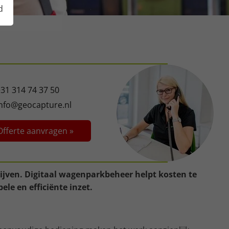
d
31 314 74 37 50
info@geocapture.nl
Offerte aanvragen »
rijven. Digitaal wagenparkbeheer helpt kosten te
le en efficiënte inzet.