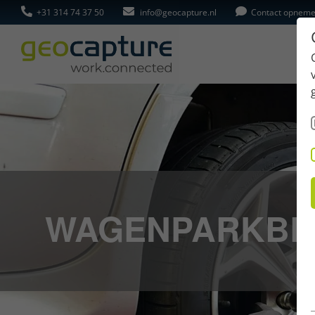
+31 314 74 37 50
info@geocapture.nl
Contact opnem
WAGENPARKBE