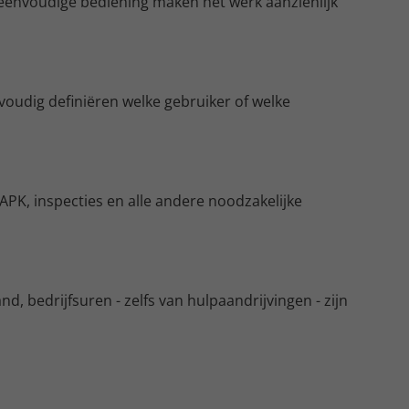
eenvoudige bediening maken het werk aanzienlijk
nvoudig definiëren welke gebruiker of welke
PK, inspecties en alle andere noodzakelijke
d, bedrijfsuren - zelfs van hulpaandrijvingen - zijn