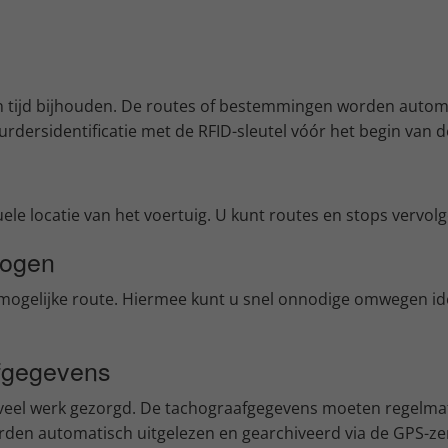
 tijd bijhouden. De routes of bestemmingen worden automa
ersidentificatie met de RFID-sleutel vóór het begin van de
uele locatie van het voertuig. U kunt routes en stops vervol
hogen
mogelijke route. Hiermee kunt u snel onnodige omwegen iden
afgegevens
or veel werk gezorgd. De tachograafgegevens moeten regelmat
 automatisch uitgelezen en gearchiveerd via de GPS-zender i