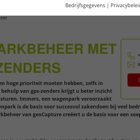
Bedrijfsgegevens
|
Privacybelei
eer
PARKBEHEER MET
+
ZENDERS
oge prioriteit moeten hebben, zelfs in
behulp van gps-zenders krijgt u beter inzicht
nt sturen. Immers, een wagenpark veroorzaakt
park is de basis voor succesvol zakendoen bij veel bed
eheer van geoCapture creëert u de basis voor een soepe