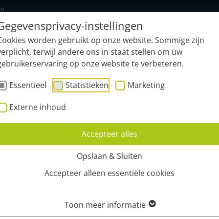
en
Gegevensprivacy-instellingen
Nieuw: geonardo.ai
Functies
Sec
Cookies worden gebruikt op onze website. Sommige zijn
verplicht, terwijl andere ons in staat stellen om uw
gebruikerservaring op onze website te verbeteren.
Essentieel
Statistieken
Marketing
Externe inhoud
Accepteer alles
HEER
Opslaan & Sluiten
Accepteer alleen essentiële cookies
Toon meer informatie