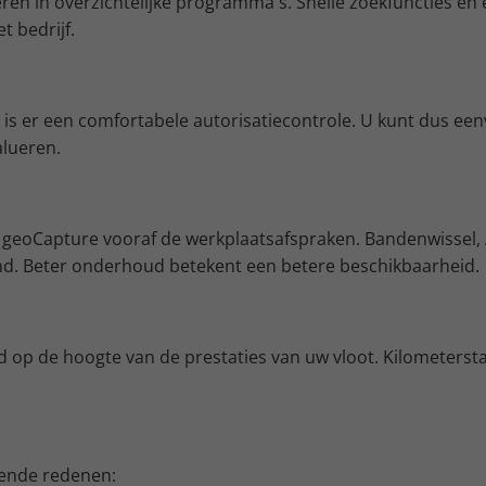
n in overzichtelijke programma's. Snelle zoekfuncties en 
t bedrijf.
, is er een comfortabele autorisatiecontrole. U kunt dus ee
alueren.
 geoCapture vooraf de werkplaatsafspraken. Bandenwissel, A
. Beter onderhoud betekent een betere beschikbaarheid.
d op de hoogte van de prestaties van uw vloot. Kilometerstan
ende redenen: