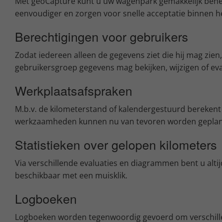
Met geoCapture kunt u uw wagenpark gemakkelijk behere
eenvoudiger en zorgen voor snelle acceptatie binnen he
Berechtigingen voor gebruikers
Zodat iedereen alleen de gegevens ziet die hij mag zien
gebruikersgroep gegevens mag bekijken, wijzigen of ev
Werkplaatsafspraken
M.b.v. de kilometerstand of kalendergestuurd berekent
werkzaamheden kunnen nu van tevoren worden gepland
Statistieken over gelopen kilometers
Via verschillende evaluaties en diagrammen bent u altij
beschikbaar met een muisklik.
Logboeken
Logboeken worden tegenwoordig gevoerd om verschill