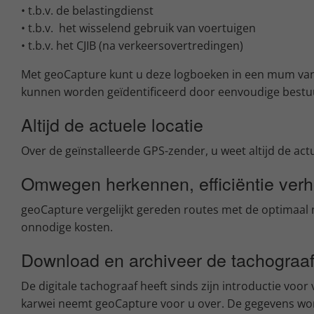
• t.b.v. de belastingdienst
• t.b.v. het wisselend gebruik van voertuigen
• t.b.v. het CJIB (na verkeersovertredingen)
Met geoCapture kunt u deze logboeken in een mum van
kunnen worden geïdentificeerd door eenvoudige bestuurd
Altijd de actuele locatie
Over de geïnstalleerde GPS-zender, u weet altijd de act
Omwegen herkennen, efficiëntie ver
geoCapture vergelijkt gereden routes met de optimaal 
onnodige kosten.
Download en archiveer de tachogra
De digitale tachograaf heeft sinds zijn introductie vo
karwei neemt geoCapture voor u over. De gegevens worden