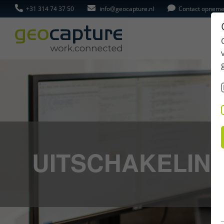
+31 314 74 37 50
info@geocapture.nl
Contact opnem
UITSCHAKELIN