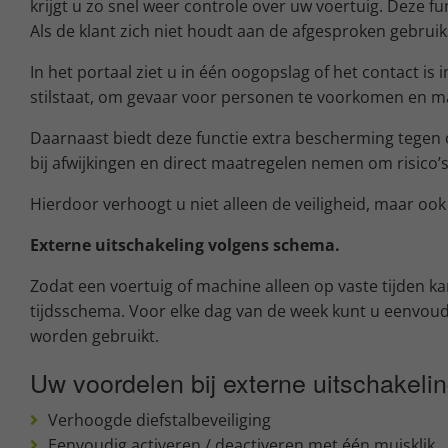
krijgt u zo snel weer controle over uw voertuig. Deze f
Als de klant zich niet houdt aan de afgesproken gebrui
In het portaal ziet u in één oogopslag of het contact i
stilstaat, om gevaar voor personen te voorkomen en ma
Daarnaast biedt deze functie extra bescherming tegen o
bij afwijkingen en direct maatregelen nemen om risico’
Hierdoor verhoogt u niet alleen de veiligheid, maar o
Externe uitschakeling volgens schema.
Zodat een voertuig of machine alleen op vaste tijden ka
tijdsschema. Voor elke dag van de week kunt u eenvou
worden gebruikt.
Uw voordelen bij externe uitschakelin
Verhoogde diefstalbeveiliging
Eenvoudig activeren / deactiveren met één muisklik