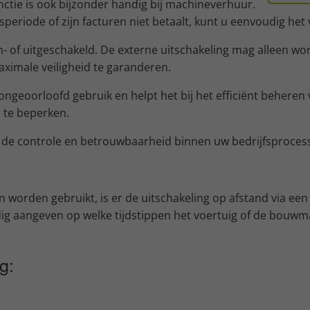
unctie is ook bijzonder handig bij machineverhuur.
ksperiode of zijn facturen niet betaalt, kunt u eenvoudig 
s in- of uitgeschakeld. De externe uitschakeling mag alleen
ximale veiligheid te garanderen.
ngeoorloofd gebruik en helpt het bij het efficiënt beheren
s te beperken.
ok de controle en betrouwbaarheid binnen uw bedrijfsproces
n worden gebruikt, is er de uitschakeling op afstand via ee
dig aangeven op welke tijdstippen het voertuig of de bouw
g: