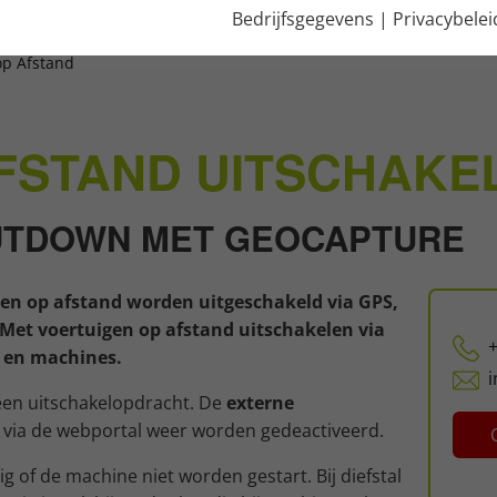
Bedrijfsgegevens
|
Privacybelei
op Afstand
FSTAND UITSCHAKEL
UTDOWN MET GEOCAPTURE
en op afstand worden uitgeschakeld via GPS,
 Met voertuigen op afstand uitschakelen via
+
n en machines.
een uitschakelopdracht. De
externe
r via de webportal weer worden gedeactiveerd.
ig of de machine niet worden gestart. Bij diefstal