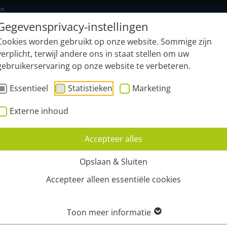
en
Gegevensprivacy-instellingen
Nieuw: geonardo.ai
Functies
Sec
Cookies worden gebruikt op onze website. Sommige zijn
verplicht, terwijl andere ons in staat stellen om uw
gebruikerservaring op onze website te verbeteren.
Essentieel
Statistieken
Marketing
Externe inhoud
Accepteer alles
G OP AFSTAND
Opslaan & Sluiten
Accepteer alleen essentiële cookies
Toon meer informatie