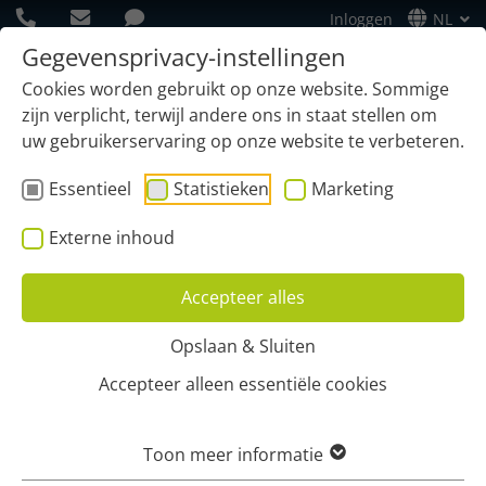
Inloggen
NL
Gegevensprivacy-instellingen
Cookies worden gebruikt op onze website. Sommige
zijn verplicht, terwijl andere ons in staat stellen om
uw gebruikerservaring op onze website te verbeteren.
Essentieel
Statistieken
Marketing
Externe inhoud
Accepteer alles
Opslaan & Sluiten
Home
Functies
Routeplanning
Thuiszorg
Accepteer alleen essentiële cookies
RITPLANNING IN DE
Toon meer informatie