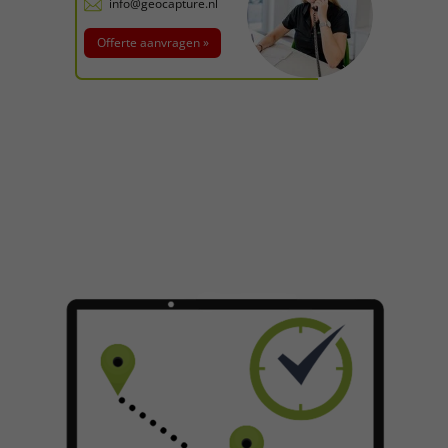
info@geocapture.nl
Offerte aanvragen »