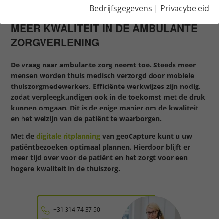
THUISZORG
Bedrijfsgegevens
|
Privacybeleid
MEER KWALITEIT IN DE AMBULANTE
ZORGVERLENING
De vraag naar ambulante zorg neemt toe. Steeds meer
mensen worden thuis medisch verzorgd door mobiele
thuiszorgmedewerkers. Efficiënte werkwijzes zijn nodig,
zodat verpleegkundigen ook in de toekomst met de druk
kunnen omgaan. Dit is de enige manier om de kwaliteit
en het welzijn van de patiënt te waarborgen.
Met de
digitale ritplanning
van geoCapture kunt u uw
patiëntbezoeken optimaal plannen. Hierdoor blijft er
meer tijd over voor de patiënt en het zorgt voor een
hogere kwaliteit in de thuiszorg.
+31 314 74 37 50