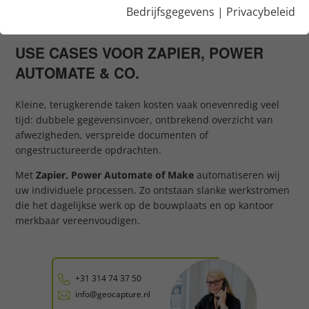
Bedrijfsgegevens
|
Privacybeleid
GEOCAPTURE
USE CASES VOOR ZAPIER, POWER
AUTOMATE & CO.
Kleine, terugkerende taken kosten vaak onevenredig veel
tijd: dubbele gegevensinvoer, ontbrekend overzicht van
afwezigheden, verspreide documenten of
ongestructureerde opdrachten.
Met
Zapier, Power Automate of Make
automatiseren wij
uw individuele processen. Zo ontstaan slanke werkstromen
die het dagelijkse werk op de bouwplaats en op kantoor
merkbaar vereenvoudigen.
+31 314 74 37 50
info@geocapture.nl