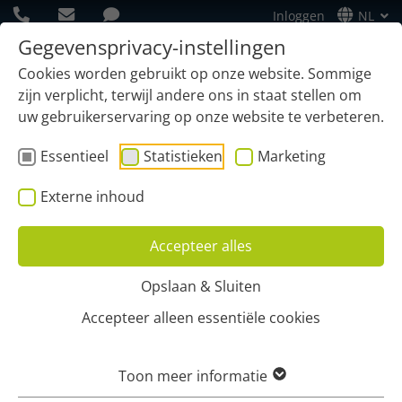
Inloggen
NL
Gegevensprivacy-instellingen
Cookies worden gebruikt op onze website. Sommige
zijn verplicht, terwijl andere ons in staat stellen om
uw gebruikerservaring op onze website te verbeteren.
Essentieel
Statistieken
Marketing
Externe inhoud
Accepteer alles
Opslaan & Sluiten
Home
Functies
Interface
Zapier & Co.
Accepteer alleen essentiële cookies
Use cases met Zapier & co.
Toon meer informatie
AUTOMATISERINGEN MET