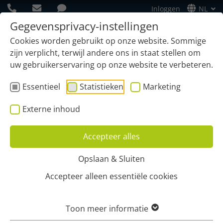
Inloggen
NL
Gegevensprivacy-instellingen
Cookies worden gebruikt op onze website. Sommige
zijn verplicht, terwijl andere ons in staat stellen om
uw gebruikerservaring op onze website te verbeteren.
Essentieel
Statistieken
Marketing
Externe inhoud
Accepteer alles
Opslaan & Sluiten
Home
Functies
Mobiele App
chauffeursopdrachten
Accepteer alleen essentiële cookies
GEOCAPTURE APP T.B.V.
Toon meer informatie