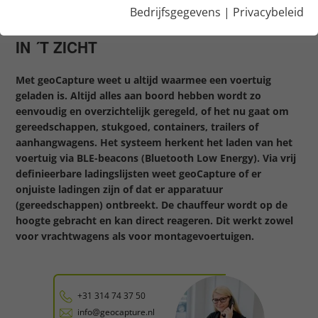
Bedrijfsgegevens
|
Privacybeleid
GEREEDSCHAP EN BELADEN ALTIJD
IN ´T ZICHT
Met geoCapture weet u altijd waarmee een voertuig
geladen is. Altijd alles aan boord hebben wordt zo
eenvoudig en overzichtelijk geregeld, of het nu gaat om
gereedschappen, stukgoed, containers, trailers of
aanhangwagens. Het systeem herkent het laden van het
voertuig via BLE-beacons (Bluetooth Low Energy). Via vrij
definieerbare ladingslijsten weet geoCapture of er
onjuiste ladingen zijn of dat er apparatuur
(gereedschappen) ontbreekt. De chauffeur wordt op de
hoogte gebracht en kan direct reageren. Dit werkt zowel
voor vrachtwagens als voor montagevoertuigen.
+31 314 74 37 50
info@geocapture.nl