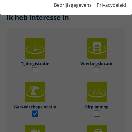
OFFERTE AAN
Bedrijfsgegevens
|
Privacybeleid
Ik heb interesse in
Tijdregistratie
Voertuigslocatie
Gereedschapslocatie
Ritplanning