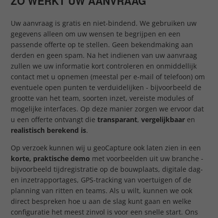
ZO WERKT UW AANVRAAG
Uw aanvraag is gratis en niet-bindend. We gebruiken uw
gegevens alleen om uw wensen te begrijpen en een
passende offerte op te stellen. Geen bekendmaking aan
derden en geen spam. Na het indienen van uw aanvraag
zullen we uw informatie kort controleren en onmiddellijk
contact met u opnemen (meestal per e-mail of telefoon) om
eventuele open punten te verduidelijken - bijvoorbeeld de
grootte van het team, soorten inzet, vereiste modules of
mogelijke interfaces. Op deze manier zorgen we ervoor dat
u een offerte ontvangt die
transparant
,
vergelijkbaar
en
realistisch berekend is
.
Op verzoek kunnen wij u geoCapture ook laten zien in een
korte, praktische demo
met voorbeelden uit uw branche -
bijvoorbeeld tijdregistratie op de bouwplaats, digitale dag-
en inzetrapportages, GPS-tracking van voertuigen of de
planning van ritten en teams. Als u wilt, kunnen we ook
direct bespreken hoe u aan de slag kunt gaan en welke
configuratie het meest zinvol is voor een snelle start. Ons