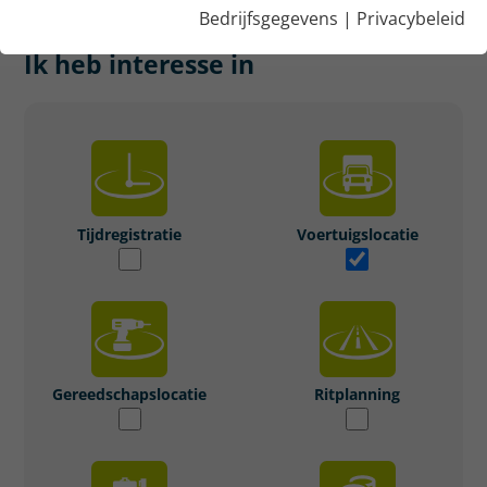
OFFERTE AAN
Bedrijfsgegevens
|
Privacybeleid
Ik heb interesse in
Tijdregistratie
Voertuigslocatie
Gereedschapslocatie
Ritplanning