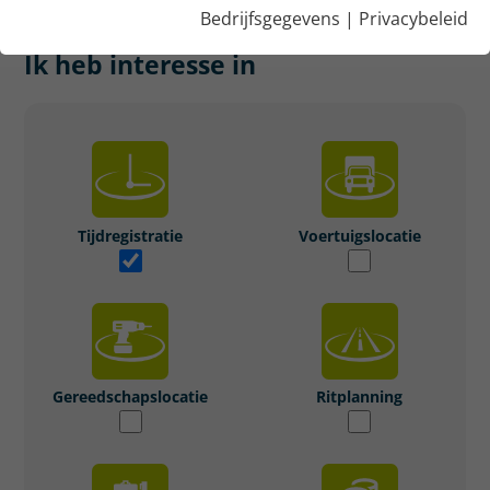
OFFERTE AAN
Bedrijfsgegevens
|
Privacybeleid
Ik heb interesse in
Tijdregistratie
Voertuigslocatie
Gereedschapslocatie
Ritplanning