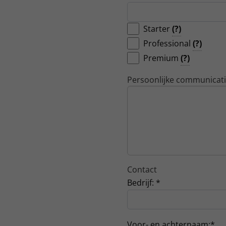
Starter
(?)
Professional
(?)
Premium
(?)
Persoonlijke communicat
Contact
Bedrijf:
*
Voor- en achternaam:
*