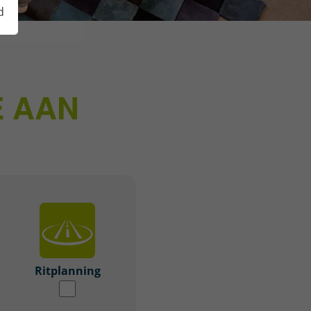
d
E AAN
Ritplanning