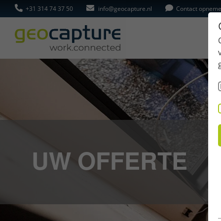
+31 314 74 37 50
info@geocapture.nl
Contact opnem
UW OFFERTE