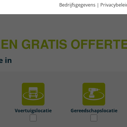
Bedrijfsgegevens
|
Privacybelei
EN GRATIS OFFERT
e in
Voertuigslocatie
Gereedschapslocatie