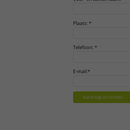
Plaats:
*
Telefoon:
*
E-mail:
*