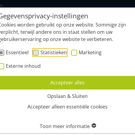
en
Gegevensprivacy-instellingen
Nieuw: geonardo.ai
Functies
Sec
Cookies worden gebruikt op onze website. Sommige zijn
verplicht, terwijl andere ons in staat stellen om uw
gebruikerservaring op onze website te verbeteren.
Essentieel
Statistieken
Marketing
Externe inhoud
Accepteer alles
Opslaan & Sluiten
Accepteer alleen essentiële cookies
Toon meer informatie