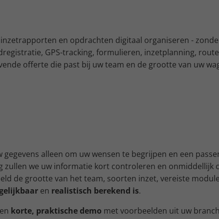
 inzetrapporten en opdrachten digitaal organiseren - zond
dregistratie, GPS-tracking, formulieren, inzetplanning, r
jvende offerte die past bij uw team en de grootte van uw wa
uw gegevens alleen om uw wensen te begrijpen en een passe
zullen we uw informatie kort controleren en onmiddellijk 
eld de grootte van het team, soorten inzet, vereiste modul
gelijkbaar
en
realistisch berekend is
.
een
korte, praktische demo
met voorbeelden uit uw branche 